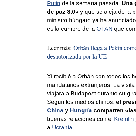
Putin
de la semana pasada.
Una 
de paz 3.0»
y que se aleja de la 
ministro húngaro ya ha anunciado
es la cumbre de la
OTAN
que comi
Leer más:
Orbán llega a Pekín como
desautorizada por la UE
Xi recibió a Orbán con todos los h
mandatarios extranjeros. La visi
viajara a Budapest durante su gir
Según los medios chinos,
el pre
China
y
Hungría
comparten «las
buenas relaciones con el
Kremlin
a
Ucrania
.