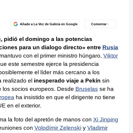
Añade a La Voz de Galicia en Google
Comentar ·
g
, pidió el domingo a las potencias
ciones para un dialogo directo» entre
Rusia
mantuvo con el primer ministro húngaro,
Viktor
 que este semestre ejerce la presidencia
 posiblemente el líder más cercano a los
 realizado el
inesperado viaje a Pekín
sin
de los socios europeos. Desde
Bruselas
se ha
ropea
ha insistido en que el dirigente no tiene
E en el exterior.
uma la foto del apretón de manos con
Xi Jinping
reuniones con
Volodímir Zelenski
y
Vladimir