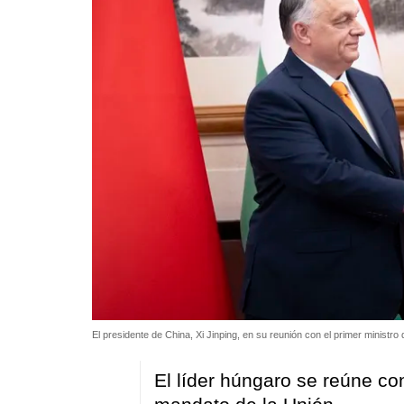
El presidente de China, Xi Jinping, en su reunión con el primer ministr
El líder húngaro se reúne con