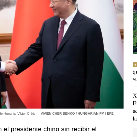
q
AL
X
E
a
o de Hungría, Viktor Orbán.
VIVIEN CHER BENKO / HUNGARIAN PM | EFE
l
 el presidente chino sin recibir el