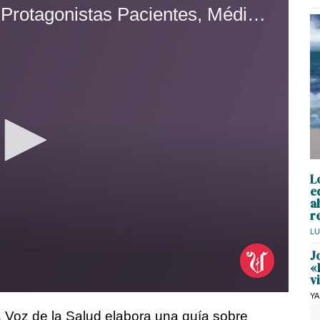
El Cáncer, Contado Por Sus Protagonistas Pacientes, Médicos Y Psicólogos
L
e
a
r
LU
J
«
v
YA
 Voz de la Salud elabora una guía sobre