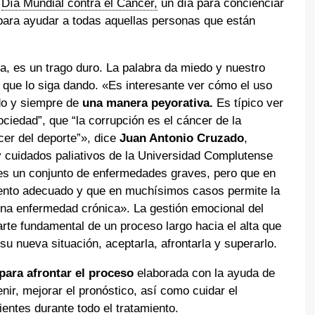
l
Día Mundial contra el Cáncer,
un día para concienciar
para ayudar a todas aquellas personas que están
ea, es un trago duro. La palabra da miedo y nuestro
a que lo siga dando. «Es interesante ver cómo el uso
do y siempre de
una manera peyorativa.
Es típico ver
ociedad”, que “la corrupción es el cáncer de la
cer del deporte”», dice
Juan Antonio Cruzado
,
y cuidados paliativos de la Universidad Complutense
es un conjunto de enfermedades graves, pero que en
miento adecuado y que en muchísimos casos permite la
 una enfermedad crónica». La gestión emocional del
rte fundamental de un proceso largo hacia el alta que
su nueva situación, aceptarla, afrontarla y superarlo.
para afrontar el proceso
elaborada con la ayuda de
nir, mejorar el pronóstico, así como cuidar el
ientes durante todo el tratamiento.