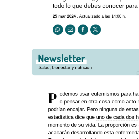
2
todo lo que debes conocer para
minutes,
11
25 mar 2024
. Actualizado a las 14:00 h.
seconds
Volume
90%
Newsletter
Salud, bienestar y nutrición
P
odemos usar eufemismos para habl
o pensar en otra cosa como acto 
podrían encajar. Pero ninguna de estas
estadística dice que
uno de cada dos h
momento de su vida. La proporción es 
acabarán desarrollando esta enfermeda