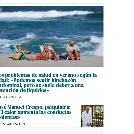
os problemas de salud en verano según la
dad: «Podemos sentir hinchazón
bdominal, pero se suele deber a una
etención de líquidos»
CÍA CANCELA
osé Manuel Crespo, psiquiatra:
El calor aumenta las conductas
iolentas»
IZA GAREA
/
L. B.