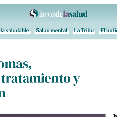
da saludable
Salud mental
La Tribu
El bot
tomas,
 tratamiento y
n
T