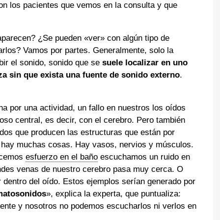
on los pacientes que vemos en la consulta y que
aparecen? ¿Se pueden «ver» con algún tipo de
arlos? Vamos por partes. Generalmente, solo la
bir el sonido, sonido que se
suele localizar en uno
eza sin que exista una fuente de sonido externo
.
a por una actividad, un fallo en nuestros los oídos
oso central, es decir, con el cerebro. Pero también
idos que producen las estructuras que están por
do hay muchas cosas. Hay vasos, nervios y músculos.
hacemos
esfuerzo en el baño
escuchamos un ruido en
andes venas de nuestro cerebro pasa muy cerca. O
 dentro del oído. Estos ejemplos serían generado por
atosonidos
», explica la experta, que puntualiza:
iente y nosotros no podemos escucharlos ni verlos en