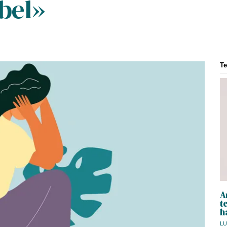
obel»
T
A
t
h
LU