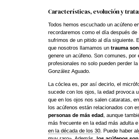
Características, evolución y trat
Todos hemos escuchado un acúfeno en
recordaremos como el día después de sa
sufrimos de un pitido al día siguiente
que nosotros llamamos un
trauma son
genere un acúfeno. Son comunes, por e
profesionales no solo pueden perder la
González Aguado.
La cóclea es, por así decirlo, el micró
sucede con los ojos, la edad provoca u
que en los ojos nos salen cataratas, e
los acúfenos están relacionados con e
personas de más edad
,
aunque
tambi
más frecuente en la edad más adulta e
en la década de los 30
. Puede haber al
muy raro». Además,
los acúfenos son