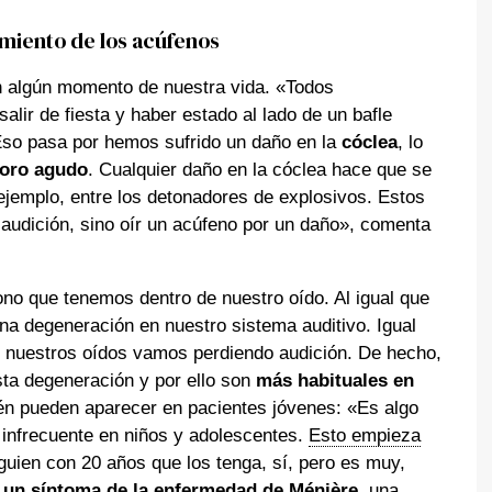
amiento de los acúfenos
 algún momento de nuestra vida. «Todos
lir de fiesta y haber estado al lado de un bafle
. Eso pasa por hemos sufrido un daño en la
cóclea
, lo
oro agudo
. Cualquier daño en la cóclea hace que se
jemplo, entre los detonadores de explosivos. Estos
 audición, sino oír un acúfeno por un daño», comenta
fono que tenemos dentro de nuestro oído. Al igual que
na degeneración en nuestro sistema auditivo. Igual
n nuestros oídos vamos perdiendo audición. De hecho,
sta degeneración y por ello son
más habituales en
én pueden aparecer en pacientes jóvenes: «Es algo
 infrecuente en niños y adolescentes.
Esto empieza
guien con 20 años que los tenga, sí, pero es muy,
 un síntoma de la
enfermedad de Ménière
, una