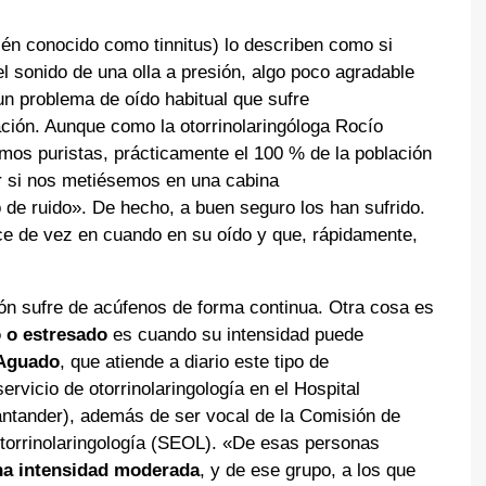
én conocido como tinnitus) lo describen como si
 sonido de una olla a presión, algo poco agradable
n problema de oído habitual que sufre
ción. Aunque como la otorrinolaringóloga Rocío
os puristas, prácticamente el 100 % de la población
ir si nos metiésemos en una cabina
o de ruido». De hecho, a buen seguro los han sufrido.
ce de vez en cuando en su oído y que, rápidamente,
ón sufre de acúfenos de forma continua. Otra cosa es
o o estresado
es cuando su intensidad puede
 Aguado
, que atiende a diario este tipo de
rvicio de otorrinolaringología en el Hospital
antander), además de ser vocal de la Comisión de
torrinolaringología (SEOL). «De esas personas
na intensidad moderada
, y de ese grupo, a los que