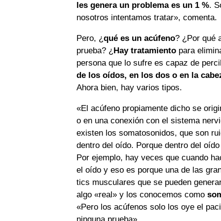
les genera un problema es un 1 %
. S
nosotros intentamos tratar», comenta.
Pero, ¿
qué es un acúfeno
? ¿Por qué 
prueba? ¿
Hay tratamiento
para elimin
persona que lo sufre es capaz de perci
de los oídos, en los dos o en la cab
Ahora bien, hay varios tipos.
«El acúfeno propiamente dicho se origin
o en una conexión con el sistema nervi
existen los somatosonidos, que son ru
dentro del oído. Porque dentro del oí
Por ejemplo, hay veces que cuando 
el oído y eso es porque una de las gr
tics musculares que se pueden generar
algo «real» y los conocemos como
som
«Pero los acúfenos solo los oye el pac
ninguna prueba».