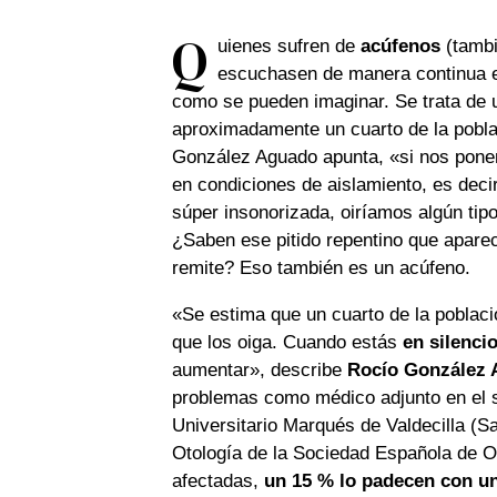
Q
uienes sufren de
acúfenos
(tambi
escuchasen de manera continua el
como se pueden imaginar. Se trata de u
aproximadamente un cuarto de la pobla
González Aguado apunta, «si nos ponem
en condiciones de aislamiento, es dec
súper insonorizada, oiríamos algún tip
¿Saben ese pitido repentino que apare
remite? Eso también es un acúfeno.
«Se estima que un cuarto de la poblaci
que los oiga. Cuando estás
en silenci
aumentar», describe
Rocío González
problemas como médico adjunto en el se
Universitario Marqués de Valdecilla (S
Otología de la Sociedad Española de O
afectadas,
un 15 % lo padecen con u