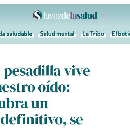
da saludable
Salud mental
La Tribu
El bot
 pesadilla vive
estro oído:
ubra un
definitivo, se