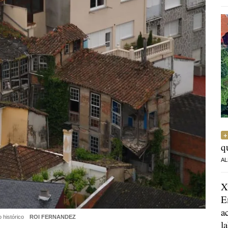
q
AL
X
E
a
o histórico
ROI FERNANDEZ
l