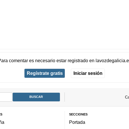
Para comentar es necesario
estar registrado
en
lavozdegalicia.
Regístrate gratis
Iniciar sesión
Ca
ES
SECCIONES
ña
Portada