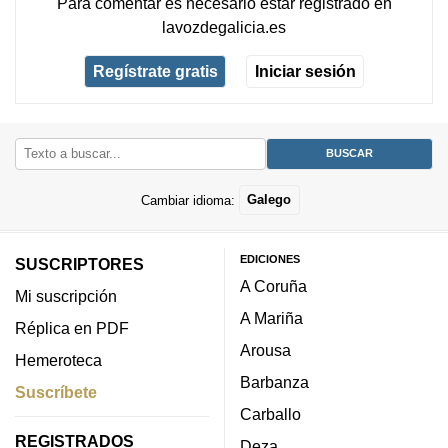
Para comentar es necesario
estar registrado
en
lavozdegalicia.es
Regístrate gratis
Iniciar sesión
Cambiar idioma:
Galego
EDICIONES
SUSCRIPTORES
A Coruña
Mi suscripción
A Mariña
Réplica en PDF
Arousa
Hemeroteca
Barbanza
Suscríbete
Carballo
REGISTRADOS
Deza