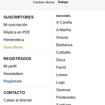
Cambiar idioma:
Galego
EDICIONES
SUSCRIPTORES
A Coruña
Mi suscripción
A Mariña
Réplica en PDF
Arousa
Hemeroteca
Barbanza
Suscríbete
Carballo
REGISTRADOS
Deza
Mi perfil
Ferrol
Newsletters
Lemos
Regístrate
Lugo
Ourense
CONTACTO
Pontevedra
Cartas al director
Santiago