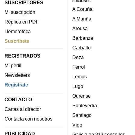
EDICIONES
SUSCRIPTORES
A Coruña
Mi suscripción
A Mariña
Réplica en PDF
Arousa
Hemeroteca
Barbanza
Suscríbete
Carballo
REGISTRADOS
Deza
Mi perfil
Ferrol
Newsletters
Lemos
Regístrate
Lugo
Ourense
CONTACTO
Pontevedra
Cartas al director
Santiago
Contacta con nosotros
Vigo
PUBLICIDAD
Galicia en 313 concellos