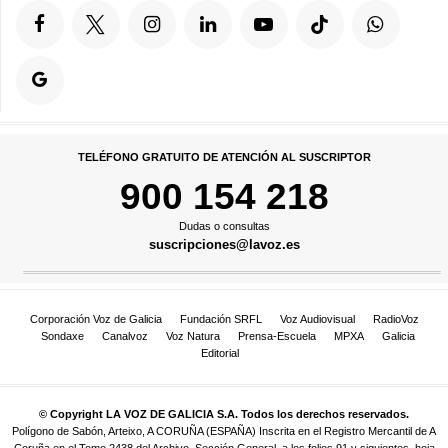
TELÉFONO GRATUITO DE ATENCIÓN AL SUSCRIPTOR
900 154 218
Dudas o consultas
suscripciones@lavoz.es
Corporación Voz de Galicia
Fundación SRFL
Voz Audiovisual
RadioVoz
Sondaxe
Canalvoz
Voz Natura
Prensa-Escuela
MPXA
Galicia
Editorial
© Copyright LA VOZ DE GALICIA S.A. Todos los derechos reservados.
Polígono de Sabón, Arteixo, A CORUÑA (ESPAÑA) Inscrita en el Registro Mercantil de A
Coruña en el Tomo 2438 del Archivo, Sección General, a los folios 91 y siguientes, hoja