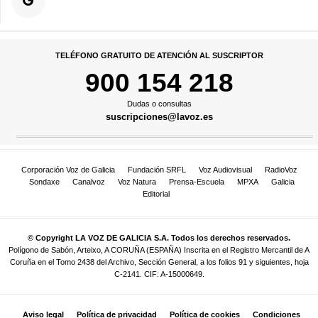
TELÉFONO GRATUITO DE ATENCIÓN AL SUSCRIPTOR
900 154 218
Dudas o consultas
suscripciones@lavoz.es
Corporación Voz de Galicia
Fundación SRFL
Voz Audiovisual
RadioVoz
Sondaxe
Canalvoz
Voz Natura
Prensa-Escuela
MPXA
Galicia
Editorial
© Copyright LA VOZ DE GALICIA S.A. Todos los derechos reservados.
Polígono de Sabón, Arteixo, A CORUÑA (ESPAÑA) Inscrita en el Registro Mercantil de A
Coruña en el Tomo 2438 del Archivo, Sección General, a los folios 91 y siguientes, hoja
C-2141. CIF: A-15000649.
Aviso legal
Política de privacidad
Política de cookies
Condiciones