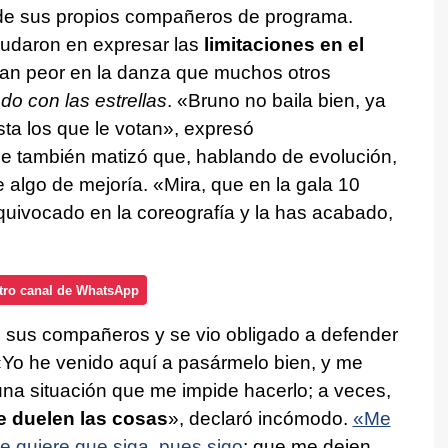
s de sus propios compañeros de programa.
dudaron en expresar las
limitaciones en el
ran peor en la danza que muchos otros
do con las estrellas
. «Bruno no baila bien, ya
ta los que le votan», expresó
 también matizó que, hablando de evolución,
e algo de mejoría. «Mira, que en la gala 10
quivocado en la coreografía y la has acabado,
tro canal de WhatsApp
 de sus compañeros y se vio obligado a defender
Yo he venido aquí a pasármelo bien, y me
a situación que me impide hacerlo; a veces,
 duelen las cosas
», declaró incómodo.
«Me
te quiere que siga, pues sigo
; que me dejen