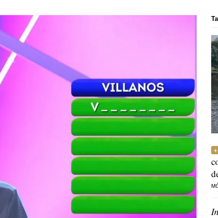
Ta
c
d
M
I