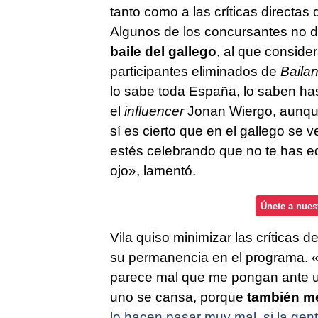
tanto como a las críticas directa
Algunos de los concursantes no 
baile del gallego
, al que conside
participantes eliminados de
Bailan
lo sabe toda España, lo saben has
el
influencer
Jonan Wiergo, aunque
sí es cierto que en el gallego se v
estés celebrando que no te has e
ojo», lamentó.
Únete a nues
Vila quiso minimizar las críticas
su permanencia en el programa. «
parece mal que me pongan ante un
uno se cansa, porque
también me
lo hacen pasar muy mal, si la gen