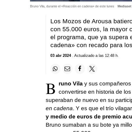
Bruno Vila, durante el «Reacción en cadena» de este lunes
Mediaset
Los Mozos de Arousa batiero
con 55.000 euros, la mayor 
el programa, que ya supera 
cadena» con recado para los
03 abr 2024
. Actualizado a las 12:48 h.
B
runo Vila
y sus compañeros 
convertirse en historia de lo
superaban de nuevo en su partici
en cadena
. Y es que el trío vilag
y medio de euros de premio ac
Bruno sumaban a su bote ya millon