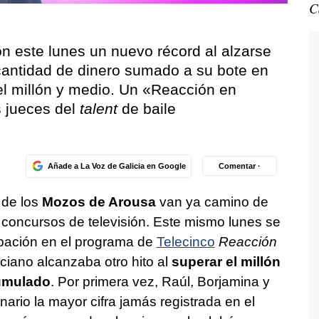
C
n este lunes un nuevo récord al alzarse
cantidad de dinero sumado a su bote en
el millón y medio. Un «Reacción en
 jueces del
talent
de baile
Añade a La Voz de Galicia en Google
Comentar ·
de los
Mozos de Arousa
van ya camino de
s concursos de televisión. Este mismo lunes se
pación en el programa de
Telecinco
Reacción
arciano alcanzaba otro hito al
superar el millón
umulado
. Por primera vez, Raúl, Borjamina y
ario la mayor cifra jamás registrada en el