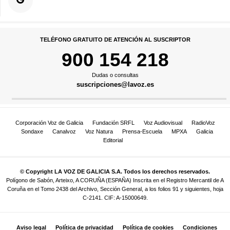
TELÉFONO GRATUITO DE ATENCIÓN AL SUSCRIPTOR
900 154 218
Dudas o consultas
suscripciones@lavoz.es
Corporación Voz de Galicia
Fundación SRFL
Voz Audiovisual
RadioVoz
Sondaxe
Canalvoz
Voz Natura
Prensa-Escuela
MPXA
Galicia
Editorial
© Copyright LA VOZ DE GALICIA S.A. Todos los derechos reservados.
Polígono de Sabón, Arteixo, A CORUÑA (ESPAÑA) Inscrita en el Registro Mercantil de A
Coruña en el Tomo 2438 del Archivo, Sección General, a los folios 91 y siguientes, hoja
C-2141. CIF: A-15000649.
Aviso legal
Política de privacidad
Política de cookies
Condiciones