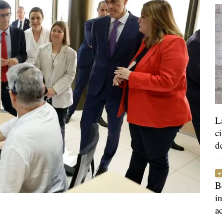
L
c
d
B
i
a