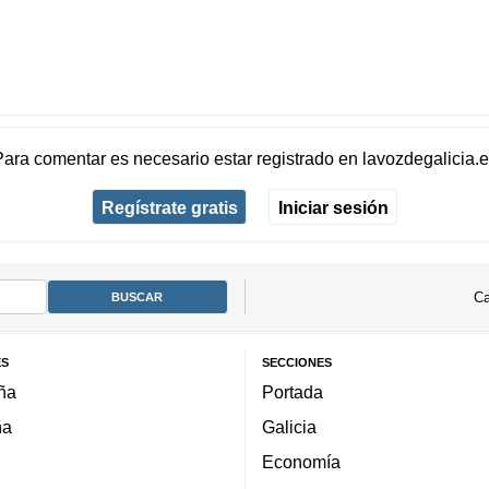
Para comentar es necesario
estar registrado
en
lavozdegalicia.
Regístrate gratis
Iniciar sesión
Ca
ES
SECCIONES
ña
Portada
ña
Galicia
Economía