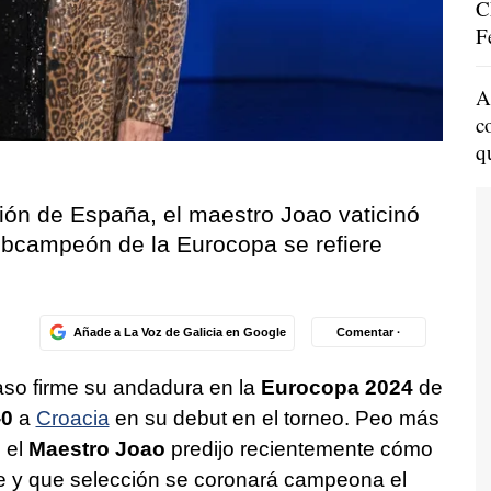
C
F
A
c
q
ión de España, el maestro Joao vaticinó
ubcampeón de la Eurocopa se refiere
Añade a La Voz de Galicia en Google
Comentar ·
o firme su andadura en la
Eurocopa 2024
de
-0
a
Croacia
en su debut en el torneo. Peo más
o el
Maestro Joao
predijo recientemente cómo
te y que selección se coronará campeona el