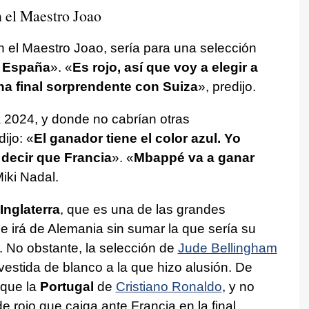
 el Maestro Joao
 el Maestro Joao, sería para una selección
 España
». «
Es rojo, así que voy a elegir a
na final sorprendente con Suiza
», predijo.
2024, y donde no cabrían otras
ijo: «
El ganador tiene el color azul. Yo
 decir que Francia
». «
Mbappé va a ganar
Miki Nadal.
Inglaterra
, que es una de las grandes
se irá de Alemania sin sumar la que sería su
 No obstante, la selección de
Jude Bellingham
 vestida de blanco a la que hizo alusión. De
 que la
Portugal
de
Cristiano Ronaldo
, y no
e rojo que caiga ante Francia en la final.