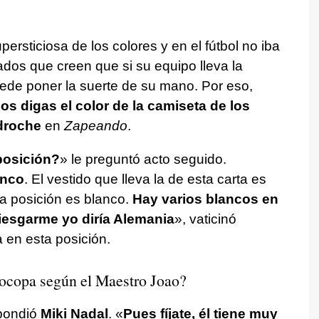
sticiosa de los colores y en el fútbol no iba
dos que creen que si su equipo lleva la
uede poner la suerte de su mano. Por eso,
s digas el color de la camiseta de los
droche
en
Zapeando
.
 posición?
» le preguntó acto seguido.
anco
. El vestido que lleva la de esta carta es
era posición es blanco.
Hay varios blancos en
riesgarme yo diría Alemania
», vaticinó
a en esta posición.
ocopa según el Maestro Joao?
spondió
Miki Nadal
. «
Pues fíjate, él tiene muy