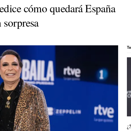
redice cómo quedará España
 sorpresa
T
¿