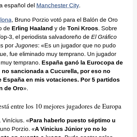
ta español del
Manchester City
.
lona
, Bruno Porzio votó para el Balón de Oro
do de
Erling Haaland
y de
Toni Kroos
. Sobre
Top-3, el periodista salvadoreño de
El Gráfico
as por
Jugones
: «Es un jugador que no pudo
gue, fue eliminado muy temprano. Un jugador
o muy temprano.
España ganó la Eurocopa de
 no sancionada a Cucurella, por eso no
e España en mis votaciones. Por 5 partidos
n de Oro
».
 está entre los 10 mejores jugadores de Europa
 Vinícius. «
Para haberlo puesto séptimo u
Bruno Porzio. «
A Vinicius Júnior yo no lo