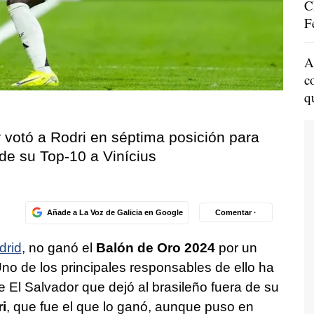
C
F
A
c
q
 votó a Rodri en séptima posición para
 de su Top-10 a Vinícius
Añade a La Voz de Galicia en Google
Comentar ·
drid
, no ganó el
Balón de Oro 2024
por un
no de los principales responsables de ello ha
e El Salvador que dejó al brasileño fuera de su
i
, que fue el que lo ganó, aunque puso en