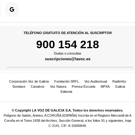
TELÉFONO GRATUITO DE ATENCIÓN AL SUSCRIPTOR
900 154 218
Dudas o consultas
suscripciones@lavoz.es
Corporación Voz de Galicia
Fundación SRFL
Voz Audiovisual
RadioVoz
Sondaxe
Canalvoz
Voz Natura
Prensa-Escuela
MPXA
Galicia
Editorial
© Copyright LA VOZ DE GALICIA S.A. Todos los derechos reservados.
Polígono de Sabón, Arteixo, A CORUÑA (ESPAÑA) Inscrita en el Registro Mercantil de A
Coruña en el Tomo 2438 del Archivo, Sección General, a los folios 91 y siguientes, hoja
C-2141. CIF: A-15000649.