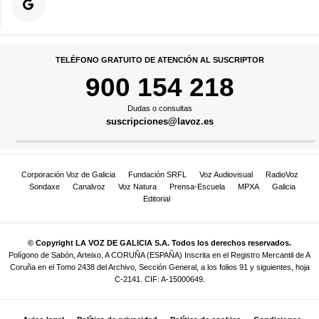
TELÉFONO GRATUITO DE ATENCIÓN AL SUSCRIPTOR
900 154 218
Dudas o consultas
suscripciones@lavoz.es
Corporación Voz de Galicia
Fundación SRFL
Voz Audiovisual
RadioVoz
Sondaxe
Canalvoz
Voz Natura
Prensa-Escuela
MPXA
Galicia
Editorial
© Copyright LA VOZ DE GALICIA S.A. Todos los derechos reservados.
Polígono de Sabón, Arteixo, A CORUÑA (ESPAÑA) Inscrita en el Registro Mercantil de A
Coruña en el Tomo 2438 del Archivo, Sección General, a los folios 91 y siguientes, hoja
C-2141. CIF: A-15000649.