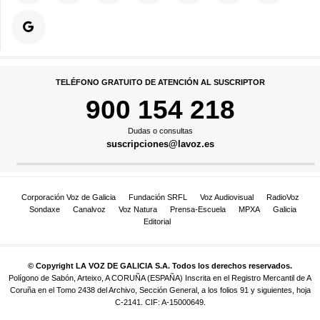
TELÉFONO GRATUITO DE ATENCIÓN AL SUSCRIPTOR
900 154 218
Dudas o consultas
suscripciones@lavoz.es
Corporación Voz de Galicia
Fundación SRFL
Voz Audiovisual
RadioVoz
Sondaxe
Canalvoz
Voz Natura
Prensa-Escuela
MPXA
Galicia
Editorial
© Copyright LA VOZ DE GALICIA S.A. Todos los derechos reservados.
Polígono de Sabón, Arteixo, A CORUÑA (ESPAÑA) Inscrita en el Registro Mercantil de A
Coruña en el Tomo 2438 del Archivo, Sección General, a los folios 91 y siguientes, hoja
C-2141. CIF: A-15000649.