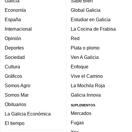
Galicia
Sabe Bien
Economía
Global Galicia
España
Estudiar en Galicia
Internacional
La Cocina de Frabisa
Opinión
Red
Deportes
Plata o plomo
Sociedad
Ven A Galicia
Cultura
Enfoque
Gráficos
Vive el Camino
Somos Agro
La Mochila Roja
Somos Mar
Galicia Innova
Obituarios
SUPLEMENTOS
Mercados
La Galicia Económica
Fugas
El tiempo
Yes