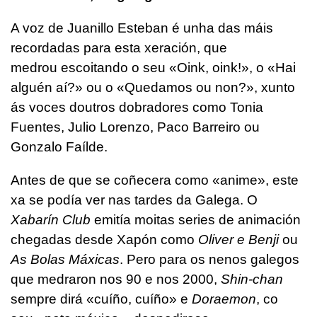
A voz de Juanillo Esteban é unha das máis
recordadas para esta xeración, que
medrou escoitando o seu «Oink, oink!», o «Hai
alguén aí?» ou o «Quedamos ou non?», xunto
ás voces doutros dobradores como Tonia
Fuentes, Julio Lorenzo, Paco Barreiro ou
Gonzalo Faílde.
Antes de que se coñecera como «anime», este
xa se podía ver nas tardes da Galega. O
Xabarín Club
emitía moitas series de animación
chegadas desde Xapón como
Oliver e Benji
ou
As Bolas Máxicas
. Pero para os nenos galegos
que medraron nos 90 e nos 2000,
Shin-chan
sempre dirá «cuíño, cuíño» e
Doraemon
, co