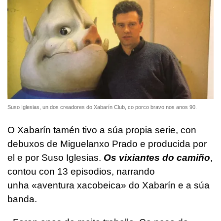
Suso Iglesias, un dos creadores do Xabarín Club, co porco bravo nos anos 90.
O Xabarín tamén tivo a súa propia serie, con
debuxos de Miguelanxo Prado e producida por
el e por Suso Iglesias.
Os vi
xiantes do camiño
,
contou con 13 episodios, narrando
unha «aventura xacobeica» do Xabarín e a súa
banda.