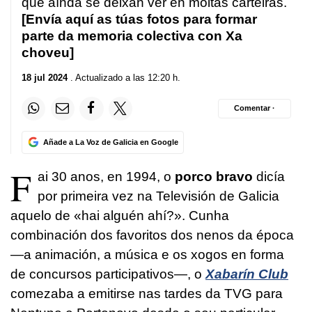
que aínda se deixan ver en moitas carteiras.
[Envía aquí as túas fotos para formar
parte da memoria colectiva con Xa
choveu]
18 jul 2024
. Actualizado a las 12:20 h.
Comentar ·
Añade a La Voz de Galicia en Google
F
ai 30 anos, en 1994, o
porco bravo
dicía
por primeira vez na Televisión de Galicia
aquelo de «hai alguén ahí?».
Cunha
combinación dos favoritos dos nenos da época
—a animación, a música e os xogos en forma
de concursos participativos—, o
Xabarín Club
comezaba a emitirse nas tardes da TVG para