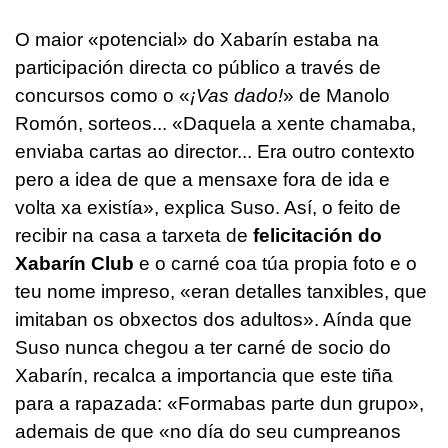
O maior «potencial» do Xabarín estaba na
participación directa co público a través de
concursos como o «
¡Vas dado!
» de Manolo
Romón, sorteos...
«Daquela a xente chamaba,
enviaba cartas ao director... Era outro contexto
pero a idea de que a mensaxe fora de ida e
volta xa existía», explica Suso. Así, o feito de
recibir na casa a tarxeta de
felicitación do
Xabarín Club
e o carné coa túa propia foto e o
teu nome impreso, «eran detalles tanxibles, que
imitaban os obxectos dos adultos». Aínda que
Suso nunca chegou a ter carné de socio do
Xabarín, recalca a importancia que este tiña
para a rapazada: «Formabas parte dun grupo»,
ademais de que «no día do seu cumpreanos