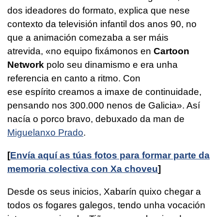
dos ideadores do formato, explica que nese
contexto da televisión infantil dos anos 90, no
que a animación comezaba a ser máis
atrevida,
«no equipo fixámonos en
Cartoon
Network
polo seu dinamismo e era unha
referencia en canto a ritmo. Con
ese espírito creamos a imaxe de continuidade,
pensando nos 300.000 nenos de Galicia». Así
nacía o porco bravo, debuxado da man de
Miguelanxo Prado
.
[
Envía aquí as túas fotos para formar parte da
memoria colectiva con Xa choveu
]
Desde os seus inicios, Xabarín quixo chegar a
todos os fogares galegos, tendo unha vocación