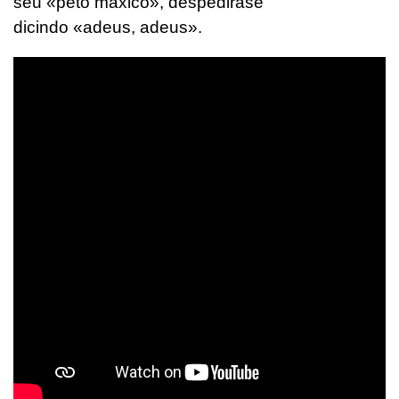
seu «peto máxico», despedirase
dicindo «adeus, adeus».