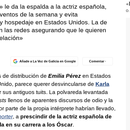
«
 le da la espalda a la actriz española,
O.
eventos de la semana y evita
e y hospedaje en Estados Unidos. La de
 las redes asegurando que le quieren
celación»
Añade a La Voz de Galicia en Google
Comentar ·
s de distribución de
Emilia Pérez
en Estados
nido, parece querer desvincularse de
Karla
r sus antiguos tuits. La polvareda levantada
sts
llenos de aparentes discursos de odio y la
or parte de la propia intérprete habrían llevado,
orter
, a
prescindir de la actriz española de
la en su carrera a los Óscar
.