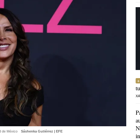
t
XA
P
a
N
ad de México
Sáshenka Gutiérrez | EFE
i