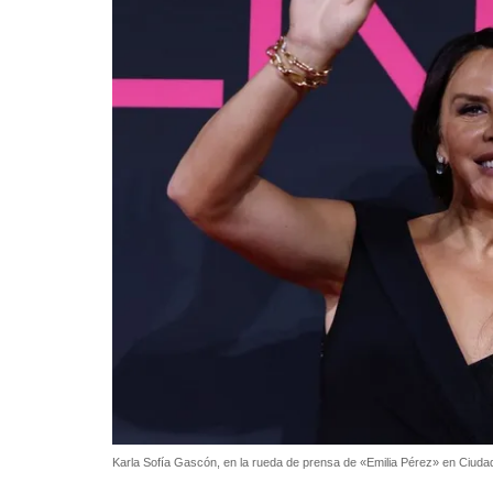
Karla Sofía Gascón, en la rueda de prensa de «Emilia Pérez» en Ciud