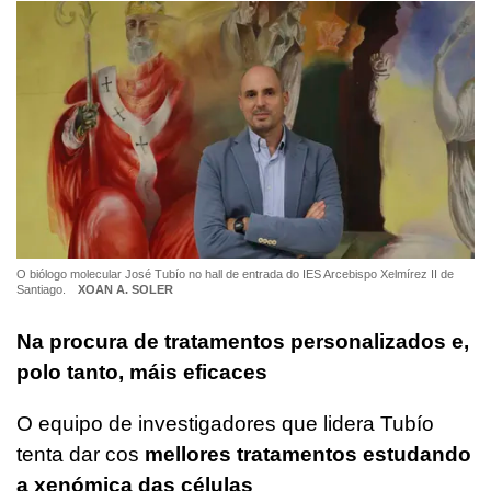
O biólogo molecular José Tubío no hall de entrada do IES Arcebispo Xelmírez II de
Santiago.
XOAN A. SOLER
Na procura de tratamentos personalizados e,
polo tanto, máis eficaces
O equipo de investigadores que lidera Tubío
tenta dar cos
mellores tratamentos estudando
a xenómica das células